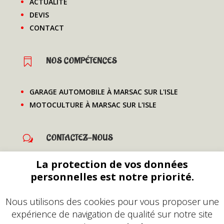
ACTUALITÉ
DEVIS
CONTACT
NOS COMPÉTENCES

GARAGE AUTOMOBILE À MARSAC SUR L'ISLE
MOTOCULTURE À MARSAC SUR L'ISLE
CONTACTEZ-NOUS
w
La protection de vos données

834 barat 24110 Montrem
personnelles est notre priorité.

06 77 52 39 74
Nous utilisons des cookies pour vous proposer une

tonycrf45024@gmail.com
expérience de navigation de qualité sur notre site