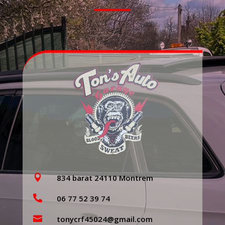

834 barat 24110 Montrem

06 77 52 39 74

tonycrf45024@gmail.com