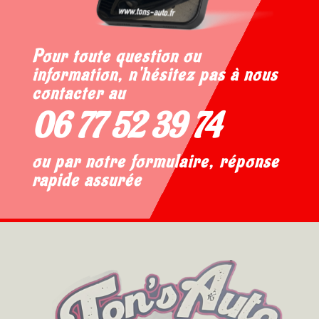
Pour toute question ou
information, n'hésitez pas à nous
contacter au
06 77 52 39 74
ou par notre formulaire, réponse
rapide assurée