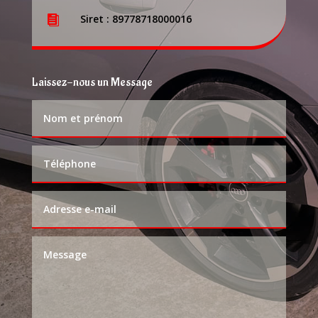
Siret : 89778718000016

Laissez-nous un Message